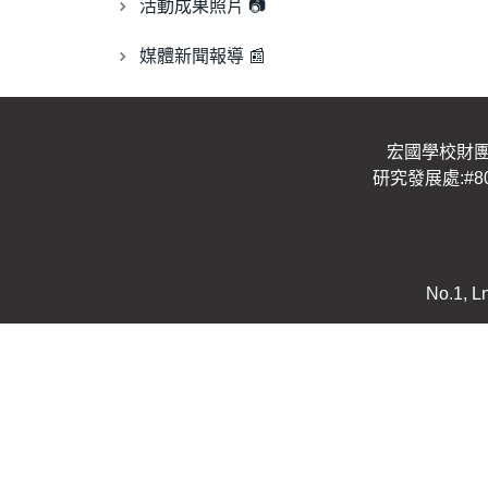
活動成果照片 📷
媒體新聞報導 📰
宏國學校財團
研究發展處:#8
No.1, L