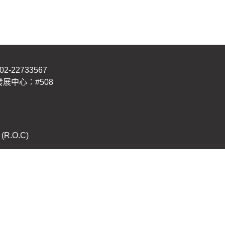
2733567
發展中心：#508
 (R.O.C)