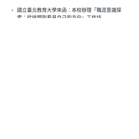
國立臺北教育大學來函：本校辦理「職涯意識探
索：從迷惘到看見自己的方向」工作坊
經濟部水利署第八河川分署來函：本分署辦理聘用
工程師甄選
經濟部水利署第九河川分署來函：本分署辦理聘用
工程師(品管人員)第4次公開甄選
新北市政府職業訓練中心來函：本中心謹訂於115年
10月17日(六)上午10時至下午4時假市民廣場舉辦
「115年新北市職業訓練成果展」
國立臺南大學來函：本校辦理「AI智慧電子材料製
程應用產業人才培訓班」課程
辦理115年度第2梯次即測即評及發證技能檢定考試
日期異動公告。