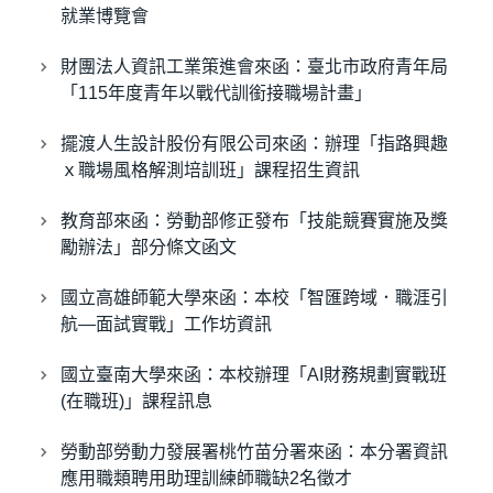
就業博覽會
財團法人資訊工業策進會來函：臺北市政府青年局
「115年度青年以戰代訓銜接職場計畫」
擺渡人生設計股份有限公司來函：辦理「指路興趣
ｘ職場風格解測培訓班」課程招生資訊
教育部來函：勞動部修正發布「技能競賽實施及獎
勵辦法」部分條文函文
國立高雄師範大學來函：本校「智匯跨域．職涯引
航—面試實戰」工作坊資訊
國立臺南大學來函：本校辦理「AI財務規劃實戰班
(在職班)」課程訊息
勞動部勞動力發展署桃竹苗分署來函：本分署資訊
應用職類聘用助理訓練師職缺2名徵才