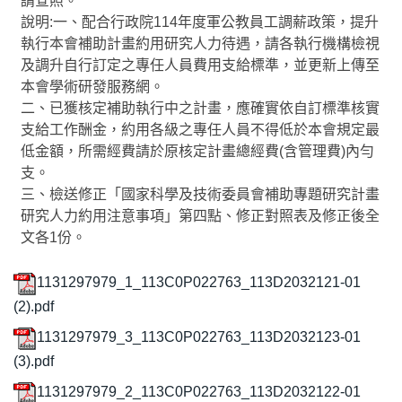
請查照。
說明:一、配合行政院114年度軍公教員工調薪政策，提升
學生校外實習
執行本會補助計畫約用研究人力待遇，請各執行機構檢視
及調升自行訂定之專任人員費用支給標準，並更新上傳至
學海系列計畫
本會學術研發服務網。
二、已獲核定補助執行中之計畫，應確實依自訂標準核實
榮譽榜
支給工作酬金，約用各級之專任人員不得低於本會規定最
低金額，所需經費請於原核定計畫總經費(含管理費)內勻
企業徵才資訊
支。
三、檢送修正「國家科學及技術委員會補助專題研究計畫
校友會
研究人力約用注意事項」第四點、修正對照表及修正後全
文各1份。
樂齡大學
全民勞教e網「影音分享／勞工退休金」
1131297979_1_113C0P022763_113D2032121-01
(2).pdf
學習型城市計畫
1131297979_3_113C0P022763_113D2032123-01
(3).pdf
創新創業中心 (舊網)
1131297979_2_113C0P022763_113D2032122-01