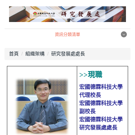
跳
到
主
要
內
資訊分類清單
容
資訊分類清單
區
首頁
組織架構
研究發展處處長
產學暨創新創業中心
>>
現職
職涯發展中心
宏國德霖科技大學
校務研究中心
代理校長
宏國德霖科技大學
組織架構
副校長
宏國德霖科技大學
相關法規
研究發展處處長
表格下載