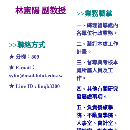
林憲陽 副教授
>>
業務職掌
學生校外實習
一、綜理督導處內
學海系列計畫
各單位行政業務。
榮譽榜
>>
聯絡方式
二、釐訂本處工作
計畫。
企業徵才資訊
★ 分機：809
三、督導與考核本
校友會
★
E-mail：
處所屬人員及工
sylin@mail.hdut.edu.tw
樂齡大學
作。
★
Line ID : linqb3300
四、其他有關研究
全民勞教e網「影音分享／勞工退休金」
發展處事項。
學習型城市計畫
五、負責餐旅學
院、不動產學院、
創新創業中心 (舊網)
人事室、會計室、