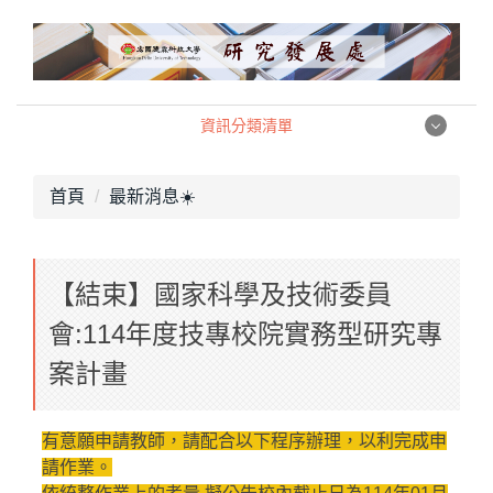
跳
到
主
要
內
資訊分類清單
容
資訊分類清單
區
首頁
最新消息☀️
產學暨創新創業中心
【結束】國家科學及技術委員
職涯發展中心
會:114年度技專校院實務型研究專
校務研究中心
案計畫
組織架構
有意願申請教師，請配合以下程序辦理，以利完成申
相關法規
請作業。
表格下載