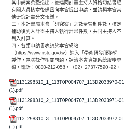
其申請案彙整送出，並連同計畫主持人資格切結書經
有關人員核章後備函向本會提出申請，並請與本會其
他研究計畫分文報送。
三、本計畫屬本會「研究案」之數量管制件數，核定
補助後列入計畫主持人執行計畫件數，共同主持人不
列入計算。
四、各類申請書表請於本會網站
（https://www.nstc.gov.tw）進入「學術研發服務網」
製作，電腦操作相關問題，請洽本會資訊系統服務專
線，電話：0800-212-058，（02）2737-7590~92。
1131298310_1_113T0P004707_113D2033970-01
(1).pdf
1131298310_2_113T0P004707_113D2033971-01
(1).pdf
1131298310_3_113T0P004707_113D2033972-01
(1).pdf