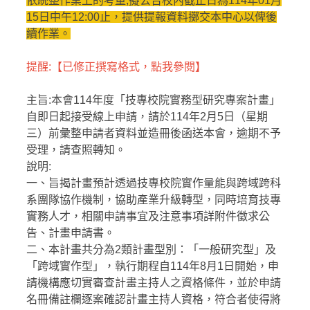
依統整作業上的考量,擬公告校內截止日為114年01月
15日中午12:00止，提供提報資料擲交本中心以俾後
學生校外實習
續作業。
學海系列計畫
提醒:【已修正撰寫格式，
點我參閱
】
榮譽榜
主旨:本會114年度「技專校院實務型研究專案計畫」
自即日起接受線上申請，請於114年2月5日（星期
企業徵才資訊
三）前彙整申請者資料並造冊後函送本會，逾期不予
受理，請查照轉知。
校友會
說明:
一、旨揭計畫預計透過技專校院實作量能與跨域跨科
樂齡大學
系團隊協作機制，協助產業升級轉型，同時培育技專
實務人才，相關申請事宜及注意事項詳附件徵求公
全民勞教e網「影音分享／勞工退休金」
告、計畫申請書。
學習型城市計畫
二、本計畫共分為2類計畫型別：「一般研究型」及
「跨域實作型」，執行期程自114年8月1日開始，申
創新創業中心 (舊網)
請機構應切實審查計畫主持人之資格條件，並於申請
名冊備註欄逐案確認計畫主持人資格，符合者使得將