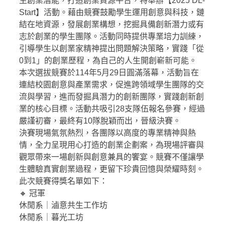
生創業潛能，打造創業資源平台，特舉辦【2025 DL-
Start】活動。藉由競賽鼓勵學生運用創意與科技，鏈
學生校外實習
結在地資源，發展創業構想，挖掘具備創新潛力或有
志於創業的學生團隊。活動同時提供專業培力訓練，
學海系列計畫
引導學生以創業家精神提出問題解決策略，實踐「從
0到1」的創業歷程，為自己的人生開創嶄新可能。
榮譽榜
本次選拔競賽於114年5月29日圓滿落幕，活動旨在
連結校園創意與產業需求，促進跨領域學生團隊的交
企業徵才資訊
流與學習，進而發掘具潛力的創新團隊，實踐創新創
業的核心目標。活動共吸引28支隊伍報名參賽，經過
校友會
嚴謹初審，最終有10隊脫穎而出，晉級決賽。
決賽現場氣氛熱烈，各團隊以高度的專業精神與熱
樂齡大學
情，全力呈現用心打造的創業企劃案，為現場評審與
觀眾帶來一場創新與創意兼具的饗宴。競賽不僅讓學
全民勞教e網「影音分享／勞工退休金」
生體驗真實創業過程，更留下珍貴回憶與榮耀時刻。
學習型城市計畫
此次競賽得獎名單如下：
🔸 冠軍
創新創業中心 (舊網)
休閒系｜滷意共生工作坊
休閒系｜暮光工坊