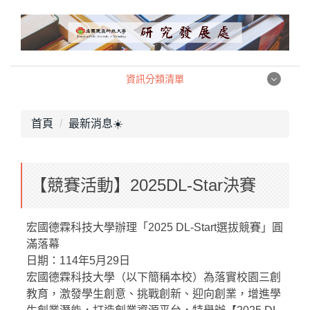
跳
到
主
要
內
資訊分類清單
容
資訊分類清單
區
首頁
最新消息☀️
產學暨創新創業中心
【競賽活動】2025DL-Star決賽
職涯發展中心
校務研究中心
宏國德霖科技大學辦理「2025 DL-Start選拔競賽」圓
滿落幕
組織架構
日期：114年5月29日
宏國德霖科技大學（以下簡稱本校）為落實校園三創
相關法規
教育，激發學生創意、挑戰創新、迎向創業，增進學
表格下載