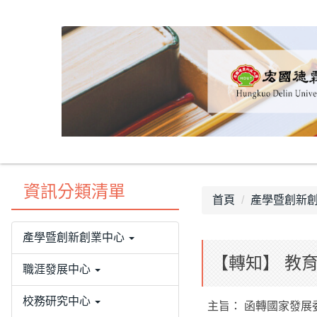
跳
到
主
要
內
容
區
資訊分類清單
首頁
產學暨創新
產學暨創新創業中心
【轉知】 教
職涯發展中心
校務研究中心
主旨： 函轉國家發展