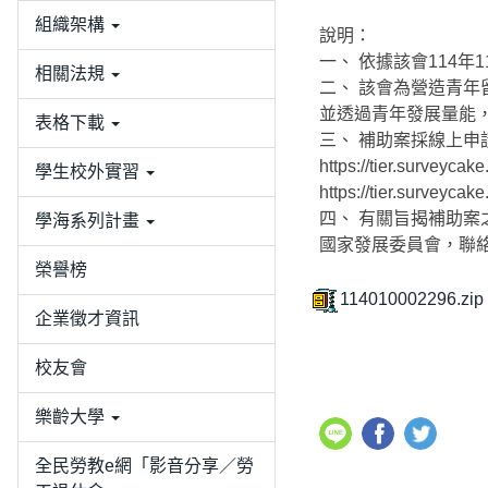
組織架構
說明：
一、 依據該會114年1
相關法規
二、 該會為營造青
並透過青年發展量能
表格下載
三、 補助案採線上申
https://tier.s
學生校外實習
https://tier.sur
四、 有關旨揭補助案之最新
學海系列計畫
國家發展委員會，聯絡電話
榮譽榜
114010002296.zip
企業徵才資訊
校友會
樂齡大學
全民勞教e網「影音分享／勞