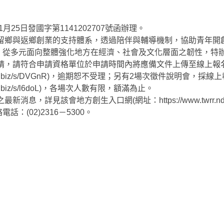
1月25日發國字第1141202707號函辦理。
年留鄉與返鄉創業的支持體系，透過陪伴與輔導機制，協助青年開
，從多元面向整體強化地方在經濟、社會及文化層面之韌性，特
請，請符合申請資格單位於申請時間內將應備文件上傳至線上報
urveycake.biz/s/DVGnR)，逾期恕不受理；另有2場次徵件說明會，採
veycake.biz/s/l6doL)，各場次人數有限，額滿為止。
消息，詳見該會地方創生入口網(網址：https://www.twrr.nd
：(02)2316－5300。