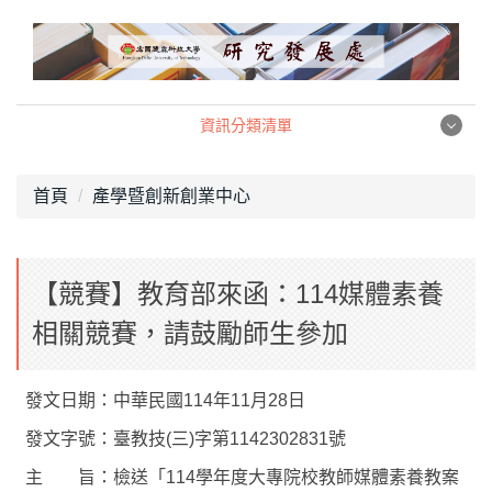
跳
到
主
要
內
資訊分類清單
容
資訊分類清單
區
首頁
產學暨創新創業中心
產學暨創新創業中心
【競賽】教育部來函：114媒體素養
職涯發展中心
相關競賽，請鼓勵師生參加
校務研究中心
組織架構
發文日期：中華民國114年11月28日
發文字號：臺教技(三)字第1142302831號
相關法規
主 旨：檢送「114學年度大專院校教師媒體素養教案
表格下載