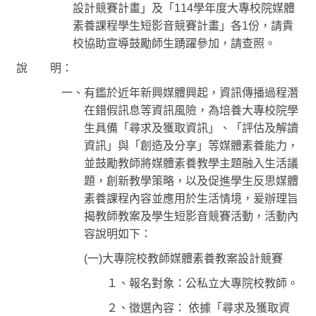
設計競賽計畫」及「114學年度大專校院媒體
素養課程學生短影音競賽計畫」各1份，請貴
學生校外實習
校協助宣導鼓勵師生踴躍參加，請查照。
學海系列計畫
說 明：
一、有鑑於近年新興媒體興起，資訊傳播過程潛
榮譽榜
在錯假訊息等資訊風險，為培養大專校院學
企業徵才資訊
生具備「尋求及獲取資訊」、「評估及解讀
資訊」與「創造及分享」等媒體素養能力，
校友會
並鼓勵教師將媒體素養教學主題融入生活議
題，創新教學策略，以及促進學生反思媒體
樂齡大學
素養課程內容並應用於生活情境，爰辦理旨
揭教師教案及學生短影音競賽活動，活動內
全民勞教e網「影音分享／勞工退休金」
容說明如下：
學習型城市計畫
(
一)大專院校教師媒體素養教案設計競賽
１、報名對象：公私立大專院校教師。
創新創業中心 (舊網)
２、徵選內容： 依據「尋求及獲取資