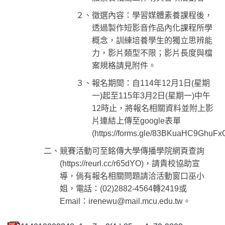
２、徵選內容：學習媒體素養課程後，
透過製作短影音作品內化課程所學
概念，訓練培養學生的獨立思辨能
力，影片類型不限；影片長度與檔
案規格請見附件。
３、報名期間：自114年12月1日(星期
一)起至115年3月2日(星期一)中午
12時止，將報名相關資料並附上影
片連結上傳至google表單
(https://forms.gle/83BKuaHC9GhuF
二、競賽活動可至銘傳大學傳播學院網頁查詢
(https://reurl.cc/r65dYO)，請貴校協助宣
導，倘有報名相關問題請洽活動窗口巫小
姐，電話：(02)2882-4564轉2419或
Email：irenewu@mail.mcu.edu.tw。