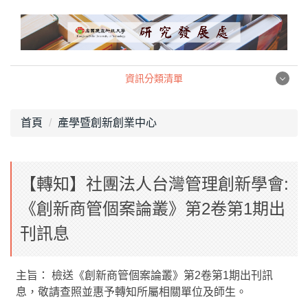
跳
到
主
要
內
資訊分類清單
容
資訊分類清單
區
首頁
產學暨創新創業中心
產學暨創新創業中心
【轉知】社團法人台灣管理創新學會:
職涯發展中心
《創新商管個案論叢》第2卷第1期出
校務研究中心
刊訊息
組織架構
主旨： 檢送《創新商管個案論叢》第2卷第1期出刊訊
相關法規
息，敬請查照並惠予轉知所屬相關單位及師生。
表格下載