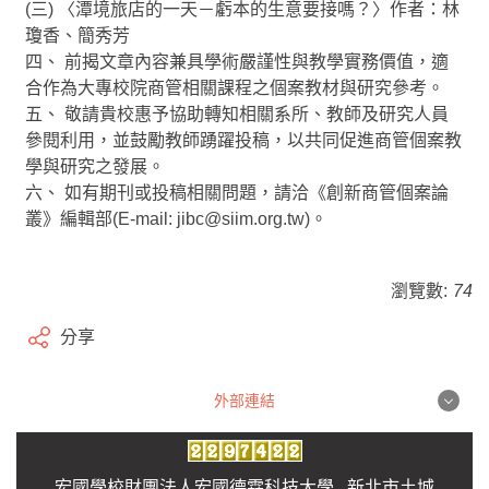
(三) 〈潭境旅店的一天－虧本的生意要接嗎？〉作者：林
瓊香、簡秀芳
四、 前揭文章內容兼具學術嚴謹性與教學實務價值，適
合作為大專校院商管相關課程之個案教材與研究參考。
五、 敬請貴校惠予協助轉知相關系所、教師及研究人員
參閱利用，並鼓勵教師踴躍投稿，以共同促進商管個案教
學與研究之發展。
六、 如有期刊或投稿相關問題，請洽《創新商管個案論
叢》編輯部(E-mail: jibc@siim.org.tw)。
瀏覽數:
74
分享
外部連結
外部連結
宏國學校財團法人宏國德霖科技大學 新北市土城