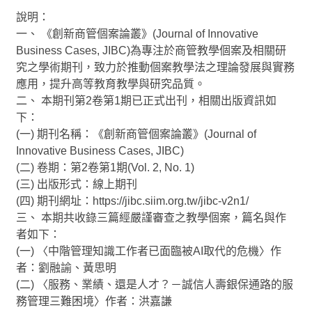
說明：
學生校外實習
一、 《創新商管個案論叢》(Journal of Innovative
Business Cases, JIBC)為專注於商管教學個案及相關研
學海系列計畫
究之學術期刊，致力於推動個案教學法之理論發展與實務
應用，提升高等教育教學與研究品質。
榮譽榜
二、 本期刊第2卷第1期已正式出刊，相關出版資訊如
下：
企業徵才資訊
(一) 期刊名稱：《創新商管個案論叢》(Journal of
Innovative Business Cases, JIBC)
校友會
(二) 卷期：第2卷第1期(Vol. 2, No. 1)
(三) 出版形式：線上期刊
樂齡大學
(四) 期刊網址：https://jibc.siim.org.tw/jibc-v2n1/
三、 本期共收錄三篇經嚴謹審查之教學個案，篇名與作
全民勞教e網「影音分享／勞工退休金」
者如下：
學習型城市計畫
(一) 〈中階管理知識工作者已面臨被AI取代的危機〉作
者：劉融諭、黃思明
創新創業中心 (舊網)
(二) 〈服務、業績、還是人才？－誠信人壽銀保通路的服
務管理三難困境〉作者：洪嘉謙