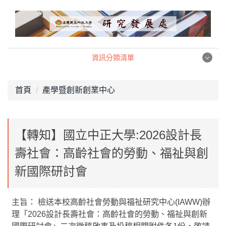
跳
到
主
要
內
資訊分類清單
容
資訊分類清單
區
首頁
產學暨創新創業中心
產學暨創新創業中心
【轉知】國立中正大學:2026設計長
職涯發展中心
壽社會：高齡社會的勞動、福祉與創
校務研究中心
新國際研討會
組織架構
主旨： 檢送本校高齡社會勞動與福祉研究中心(IAWW)辦
相關法規
理「2026設計長壽社會：高齡社會的勞動、福祉與創新
表格下載