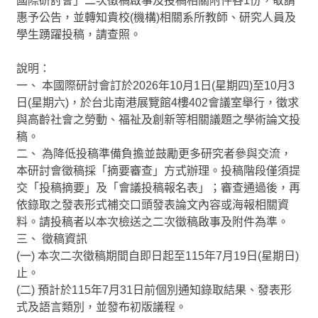
國際研討會」二次徵稿啟事及投稿相關附件各1份，敬請
惠予公告，並轉知貴校(機構)相關系所教師、研究人員及
學生校外實習
學生踴躍投稿，請查照。
學海系列計畫
說明：
一、 本國際研討會訂於2026年10月1日(星期四)至10月3
榮譽榜
日(星期六)，於台北南港展覽館4樓402會議室舉行，徵求
與高齡社會之勞動、福祉及創新等相關議題之學術論文投
企業徵才資訊
稿。
二、 為降低投稿準備負擔並鼓勵更多研究者參與交流，
校友會
本研討會徵稿採「摘要審查」方式辦理。投稿階段僅須提
交「投稿摘要」及「會議投稿報名表」；審查通過後，再
樂齡大學
依錄取之發表形式補交口頭發表論文內容或海報相關資
料。請投稿者以本次檢送之二次徵稿啟事及附件為準。
全民勞教e網「影音分享／勞工退休金」
三、 徵稿資訊
學習型城市計畫
(一) 本次二次徵稿期間自即日起至115年7月19日(星期日)
止。
創新創業中心 (舊網)
(二) 預計於115年7月31日前個別通知錄取結果、發表形
式及語言類別，並發布初版議程。