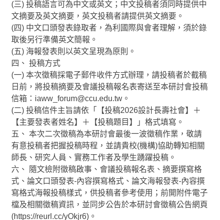
(三) 投稿語言可為中文或英文；中文投稿者須同時提供中
文摘要及英文摘要，英文投稿者請提供英文摘要。
(四) 中文口頭發表錄取者，為利國際與會者理解，須於錄
取後另行準備英文簡報。
(五) 海報發表則以英文呈現為原則。
四、 投稿方式
(一) 本次徵稿採電子郵件收件方式辦理，請投稿者於截稿
日前，將投稿摘要及會議投稿報名表寄送至本研討會投稿
信箱：iaww_forum@ccu.edu.tw。
(二) 投稿信件主旨請依「【投稿2026設計長壽社會】＋
【主要發表者姓名】＋【投稿題目】」格式填寫。
五、 本次二次徵稿為本研討會最後一波徵稿作業，敬請
有意投稿者把握投稿時程，並請貴校(機構)協助轉知相關
師長、研究人員、實務工作者及學生踴躍投稿。
六、 隨文檢附徵稿啟事、會議投稿報名表、摘要撰寫格
式、論文口頭發表-內容撰寫格式、論文海報發表-內容撰
寫格式海報投稿樣式，供投稿者參考使用；前開附件電子
檔及相關徵稿資訊，並同步公告於本研討會徵稿公告網頁
(https://reurl.cc/yOkjr6)。