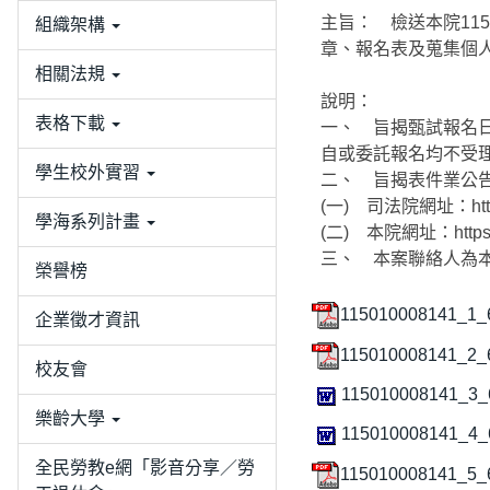
主旨： 檢送本院11
組織架構
章、報名表及蒐集個
相關法規
說明：
表格下載
一、 旨揭甄試報名日
自或委託報名均不受
學生校外實習
二、 旨揭表件業公
(一) 司法院網址：http:
學海系列計畫
(二) 本院網址：https:/
三、 本案聯絡人為本院
榮譽榜
115010008141_1_
企業徵才資訊
115010008141_2_
校友會
115010008141_3_
樂齡大學
115010008141_4_
全民勞教e網「影音分享／勞
115010008141_5_