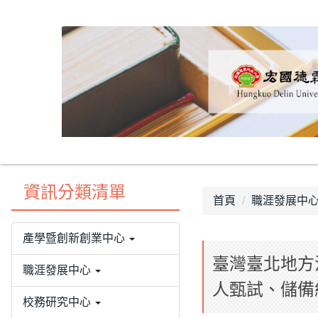
跳
到
主
要
內
容
區
資訊分類清單
首頁
職涯發展中
產學暨創新創業中心
臺灣臺北地方
職涯發展中心
人甄試、儲備
校務研究中心