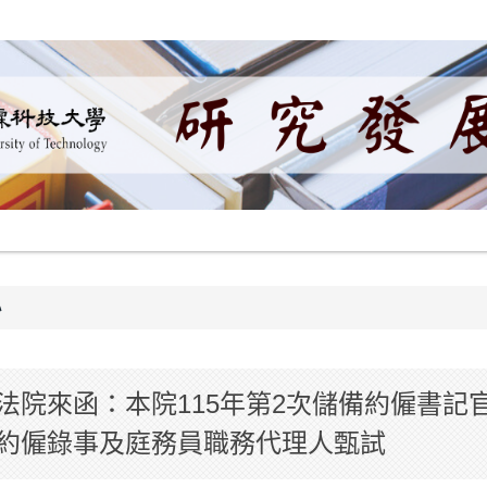
心
法院來函：本院115年第2次儲備約僱書記
約僱錄事及庭務員職務代理人甄試