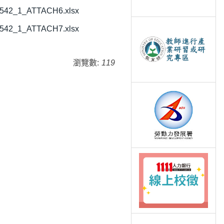
9542_1_ATTACH6.xlsx
9542_1_ATTACH7.xlsx
瀏覽數:
119