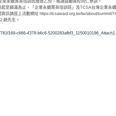
6企業永續菁英培訓班簡章乙份，敬請鼓勵貴校同仁參訓。
日起至額滿為止，「企業永續菁英培訓班」及TCSA台灣企業永
上活動網址 https://tcsaward.org.tw/tw/about/summ
812 趙先生。
781f169-c666-4378-b6c6-5200283afbf3_1150010196_Attach1.