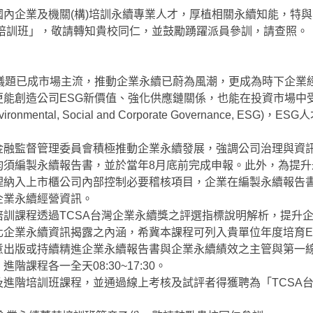
國內企業及機關(構)培訓永續專業人才，厚植相關永續知能，特
英培訓班」，敬請轉知貴校同仁，並鼓勵踴躍派員參訓，請查照。
資議題已成市場主流，推動企業永續已蔚為風潮，更成為時下企業
更能創造公司ESG新價值、強化供應鏈關係，也能在投資市場中
nmental, Social and Corporate Governance, E
融監督管理委員會積極推動企業永續發展，強調公司治理與資訊透
均須編製永續報告書，並於當年8月底前完成申報。此外，為提升
理納入上市櫃公司內部控制必要稽核項目，企業在編製永續報告
企業永續經營資訊。
培訓課程透過TCSA台灣企業永續獎之評選指標說明解析，提升
化企業永續資訊揭露之內涵，希冀本課程可列入貴單位年度培育E
意出版或持續精進企業永續報告書與企業永續績效之主管與第一
階課程各一全天08:30~17:30。
及進階培訓班課程，並通過線上考核及試評者得獲聘為「TCSA