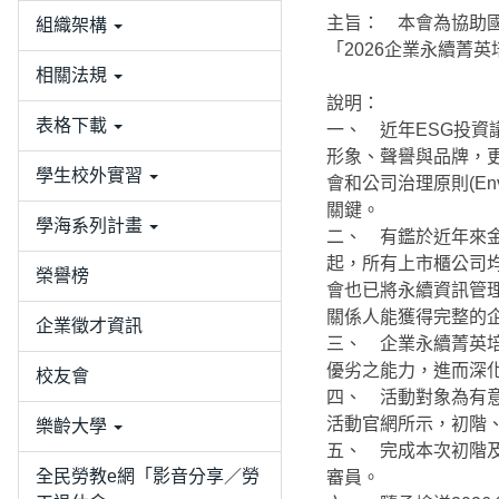
主旨： 本會為協助
組織架構
「2026企業永續菁
相關法規
說明：
表格下載
一、 近年ESG投
形象、聲譽與品牌，
學生校外實習
會和公司治理原則(Enviro
關鍵。
學海系列計畫
二、 有鑑於近年來金
起，所有上市櫃公司
榮譽榜
會也已將永續資訊管
關係人能獲得完整的
企業徵才資訊
三、 企業永續菁英
優劣之能力，進而深
校友會
四、 活動對象為有
活動官網所示，初階、進
樂齡大學
五、 完成本次初階
全民勞教e網「影音分享／勞
審員。