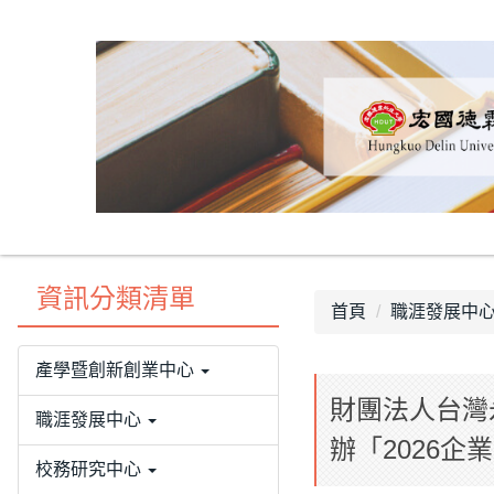
跳
到
主
要
內
容
區
資訊分類清單
首頁
職涯發展中
產學暨創新創業中心
財團法人台灣
職涯發展中心
辦「2026企
校務研究中心