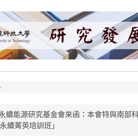
心
永續能源研究基金會來函：本會特與南部
業永續菁英培訓班」