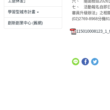
工退休金」
六、 隨函檢送202
七、 活動報名自即
學習型城市計畫
審員升級辦法」之相關資訊請逕
(02)2769-8968分機
創新創業中心 (舊網)
115010008123_1_f