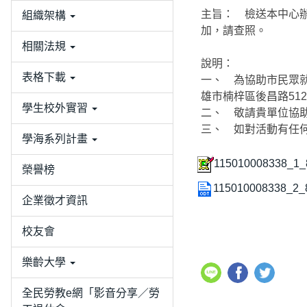
主旨： 檢送本中心辦
組織架構
加，請查照。
相關法規
說明：
表格下載
一、 為協助市民眾就
雄市楠梓區後昌路51
學生校外實習
二、 敬請貴單位協
三、 如對活動有任何疑
學海系列計畫
115010008338_1_
榮譽榜
115010008338_2_
企業徵才資訊
校友會
樂齡大學
全民勞教e網「影音分享／勞