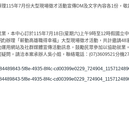
理115年7月份大型現場徵才活動宣傳DM及文字內容各1份，
業，本中心訂於115年7月18日(星期六)上午9時至12時假國立
2號)辦理「薪動高雄職得幸福」大型現場徵才活動，共計邀請48家
助運用網站及社群媒體宣傳活動訊息，鼓勵民眾參加以協助就業
問，請洽本案承辦人吳小姐，聯絡電話：(07)3609521分機2
84489843-5f8e-4935-8f4c-cd00399e0229_724904_11571248
84489843-5f8e-4935-8f4c-cd00399e0229_724904_11571248