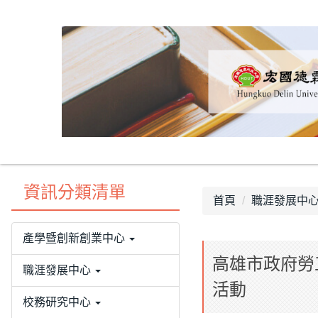
跳
到
主
要
內
容
區
資訊分類清單
首頁
職涯發展中
產學暨創新創業中心
高雄市政府勞
職涯發展中心
活動
校務研究中心